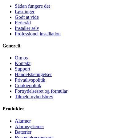
Sådan fungere det
Løsninger
Godt at vide
Ferieråd
Installer selv
Professionel installation
Generelt
Om os
Kontakt
Support
Handelsbetingelser
Privatlivspolitik
Cookiepolitik
Fortrydelsesret og formular
Tilmeld nyhedsbrev
Produkter
Alarmer
Alarmsystemer
Batterier
Bevægelsessensorer