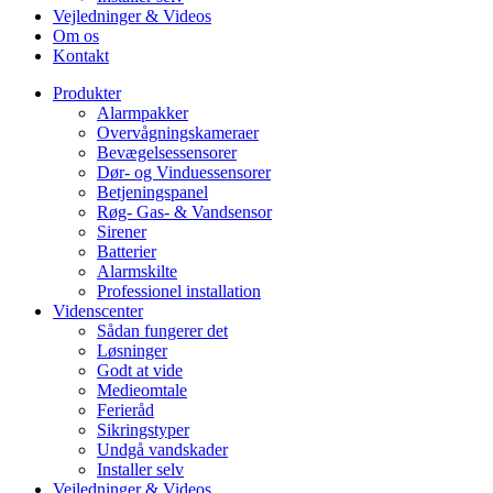
Vejledninger & Videos
Om os
Kontakt
Produkter
Alarmpakker
Overvågningskameraer
Bevægelsessensorer
Dør- og Vinduessensorer
Betjeningspanel
Røg- Gas- & Vandsensor
Sirener
Batterier
Alarmskilte
Professionel installation
Videnscenter
Sådan fungerer det
Løsninger
Godt at vide
Medieomtale
Ferieråd
Sikringstyper
Undgå vandskader
Installer selv
Vejledninger & Videos