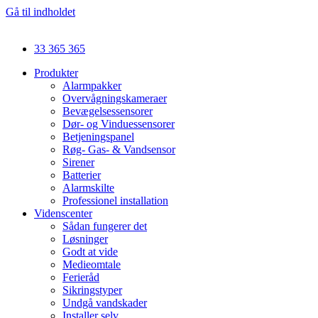
Gå til indholdet
33 365 365
Produkter
Alarmpakker
Overvågningskameraer
Bevægelsessensorer
Dør- og Vinduessensorer
Betjeningspanel
Røg- Gas- & Vandsensor
Sirener
Batterier
Alarmskilte
Professionel installation
Videnscenter
Sådan fungerer det
Løsninger
Godt at vide
Medieomtale
Ferieråd
Sikringstyper
Undgå vandskader
Installer selv