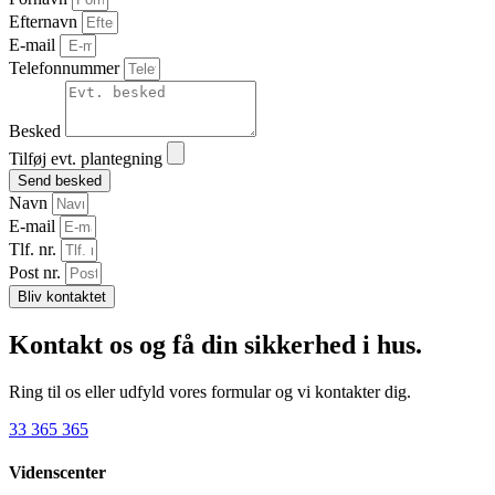
Efternavn
E-mail
Telefonnummer
Besked
Tilføj evt. plantegning
Send besked
Navn
E-mail
Tlf. nr.
Post nr.
Bliv kontaktet
Kontakt os og få din sikkerhed i hus.
Ring til os eller udfyld vores formular og vi kontakter dig.
33 365 365
Videnscenter