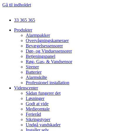
Gå til indholdet
33 365 365
Produkter
Alarmpakker
Overvågningskameraer
Bevægelsessensorer
Dør- og Vinduessensorer
Betjeningspanel
Røg- Gas- & Vandsensor
Sirener
Batterier
Alarmskilte
Professionel installation
Videnscenter
Sådan fungerer det
Løsninger
Godt at vide
Medieomtale
Ferieråd
Sikringstyper
Undgå vandskader
Installer selv