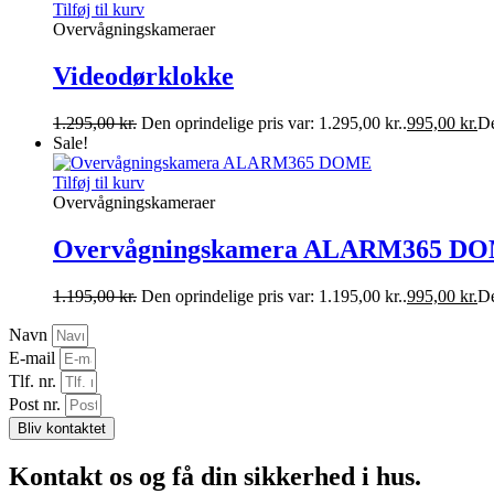
Tilføj til kurv
Overvågningskameraer
Videodørklokke
1.295,00
kr.
Den oprindelige pris var: 1.295,00 kr..
995,00
kr.
De
Sale!
Tilføj til kurv
Overvågningskameraer
Overvågningskamera ALARM365 D
1.195,00
kr.
Den oprindelige pris var: 1.195,00 kr..
995,00
kr.
De
Navn
E-mail
Tlf. nr.
Post nr.
Bliv kontaktet
Kontakt os og få din sikkerhed i hus.