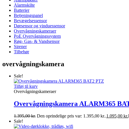
Alarmskilte
Batterier
Betjeningspanel
Bevægelsessensor
Dørsensor og vinduessensor
Overvågningskameraer
PoE Overvågningssystem
Røg- Gas- & Vandsensor
Sirener
Tilbehør
overvågningskamera
Sale!
Tilføj til kurv
Overvågningskameraer
Overvågningskamera ALARM365 BA
1.395,00
kr.
Den oprindelige pris var: 1.395,00 kr..
1.095,00
kr.
Sale!