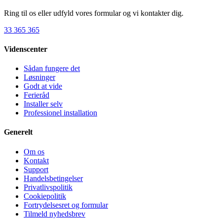
Ring til os eller udfyld vores formular og vi kontakter dig.
33 365 365
Videnscenter
Sådan fungere det
Løsninger
Godt at vide
Ferieråd
Installer selv
Professionel installation
Generelt
Om os
Kontakt
Support
Handelsbetingelser
Privatlivspolitik
Cookiepolitik
Fortrydelsesret og formular
Tilmeld nyhedsbrev