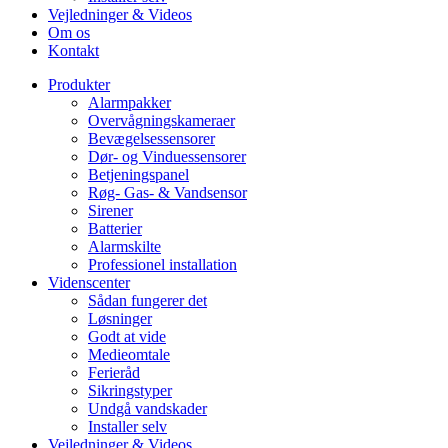
Vejledninger & Videos
Om os
Kontakt
Produkter
Alarmpakker
Overvågningskameraer
Bevægelsessensorer
Dør- og Vinduessensorer
Betjeningspanel
Røg- Gas- & Vandsensor
Sirener
Batterier
Alarmskilte
Professionel installation
Videnscenter
Sådan fungerer det
Løsninger
Godt at vide
Medieomtale
Ferieråd
Sikringstyper
Undgå vandskader
Installer selv
Vejledninger & Videos