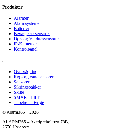
Produkter
Alarmer
Alarmsystemer
Batterier
Bevægelsessensorer
Dør- og Vinduessensorer
IP-Kameraer
Kontrolpanel
.
Overvågning
Røg- og vandsensorer
Sensorer
Sikringspakker
Skilte
SMART LIFE
Tilbehør - øvrige
© Alarm365 – 2026
ALARM365 – Avedøreholmen 78B,
2650 Hvidovre