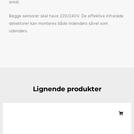
areal.
Begge sensorer skal have 220/240V. De effektive infrarøde
detektorer kan monteres både indendørs såvel som
udendørs.
Lignende produkter
Den
Den
oprindelige
aktuelle
pris
pris
var:
er:
1.395,00 kr..
1.095,00 kr..