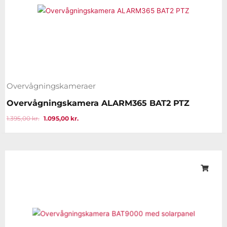
Overvågningskameraer
Overvågningskamera ALARM365 BAT2 PTZ
1.395,00
kr.
1.095,00
kr.
Den
Den
oprindelige
aktuelle
pris
pris
var:
er:
1.395,00 kr..
995,00 kr..