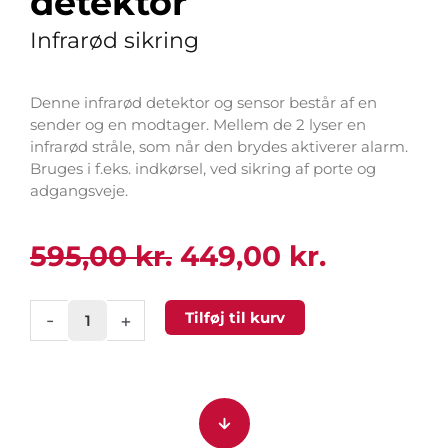
detektor
Infrarød sikring
Denne infrarød detektor og sensor består af en
sender og en modtager. Mellem de 2 lyser en
infrarød stråle, som når den brydes aktiverer alarm.
Bruges i f.eks. indkørsel, ved sikring af porte og
adgangsveje.
Den
Den
595,00
kr.
449,00
kr.
oprindelige
aktuelle
pris
pris
Infrarød
Tilføj til kurv
-
+
var:
er:
laserbeam
595,00 kr..
449,00 k
detektor
antal