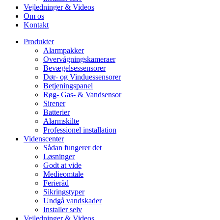
Vejledninger & Videos
Om os
Kontakt
Produkter
Alarmpakker
Overvågningskameraer
Bevægelsessensorer
Dør- og Vinduessensorer
Betjeningspanel
Røg- Gas- & Vandsensor
Sirener
Batterier
Alarmskilte
Professionel installation
Videnscenter
Sådan fungerer det
Løsninger
Godt at vide
Medieomtale
Ferieråd
Sikringstyper
Undgå vandskader
Installer selv
Vejledninger & Videos