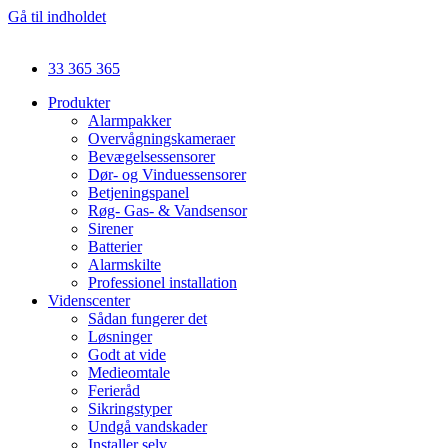
Gå til indholdet
33 365 365
Produkter
Alarmpakker
Overvågningskameraer
Bevægelsessensorer
Dør- og Vinduessensorer
Betjeningspanel
Røg- Gas- & Vandsensor
Sirener
Batterier
Alarmskilte
Professionel installation
Videnscenter
Sådan fungerer det
Løsninger
Godt at vide
Medieomtale
Ferieråd
Sikringstyper
Undgå vandskader
Installer selv