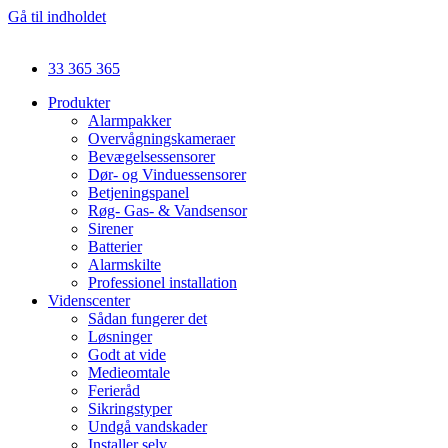
Gå til indholdet
33 365 365
Produkter
Alarmpakker
Overvågningskameraer
Bevægelsessensorer
Dør- og Vinduessensorer
Betjeningspanel
Røg- Gas- & Vandsensor
Sirener
Batterier
Alarmskilte
Professionel installation
Videnscenter
Sådan fungerer det
Løsninger
Godt at vide
Medieomtale
Ferieråd
Sikringstyper
Undgå vandskader
Installer selv