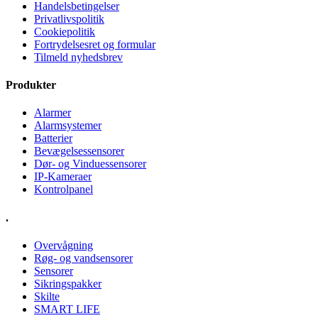
Handelsbetingelser
Privatlivspolitik
Cookiepolitik
Fortrydelsesret og formular
Tilmeld nyhedsbrev
Produkter
Alarmer
Alarmsystemer
Batterier
Bevægelsessensorer
Dør- og Vinduessensorer
IP-Kameraer
Kontrolpanel
.
Overvågning
Røg- og vandsensorer
Sensorer
Sikringspakker
Skilte
SMART LIFE