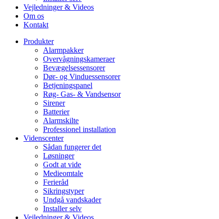
Vejledninger & Videos
Om os
Kontakt
Produkter
Alarmpakker
Overvågningskameraer
Bevægelsessensorer
Dør- og Vinduessensorer
Betjeningspanel
Røg- Gas- & Vandsensor
Sirener
Batterier
Alarmskilte
Professionel installation
Videnscenter
Sådan fungerer det
Løsninger
Godt at vide
Medieomtale
Ferieråd
Sikringstyper
Undgå vandskader
Installer selv
Vejledninger & Videos