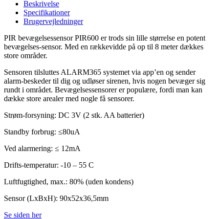
Beskrivelse
Specifikationer
Brugervejledninger
PIR bevægelsessensor PIR600 er trods sin lille størrelse en potent
bevægelses-sensor. Med en rækkevidde på op til 8 meter dækkes
store områder.
Sensoren tilsluttes ALARM365 systemet via app’en og sender
alarm-beskeder til dig og udløser sirenen, hvis nogen bevæger sig
rundt i området. Bevægelsessensorer er populære, fordi man kan
dække store arealer med nogle få sensorer.
Strøm-forsyning: DC 3V (2 stk. AA batterier)
Standby forbrug: ≤80uA
Ved alarmering: ≤ 12mA
Drifts-temperatur: -10 – 55 C
Luftfugtighed, max.: 80% (uden kondens)
Sensor (LxBxH): 90x52x36,5mm
Se siden her